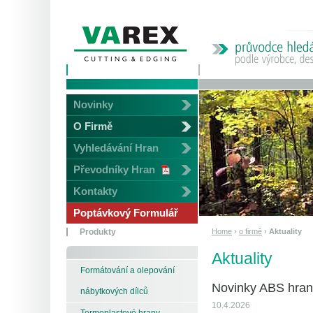
Novinky
O Firmě
Vyhledávání Hran
Převodníky Hran
Kontakty
Poptávkový Formulář
Home
›
o firmě
›
Aktuality
Produkty
Aktuality
Formátování a olepování
Novinky ABS hran
nábytkových dílců
10.4.2026
Termoplastové hrany